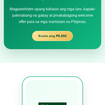
Magparehistro upang tuklasin ang mga laro, kapaki-
pakinabang na gabay at pinakabagong welcome
offer para sa mga manlalaro sa Pilipinas.
Kunin ang ₱8,888