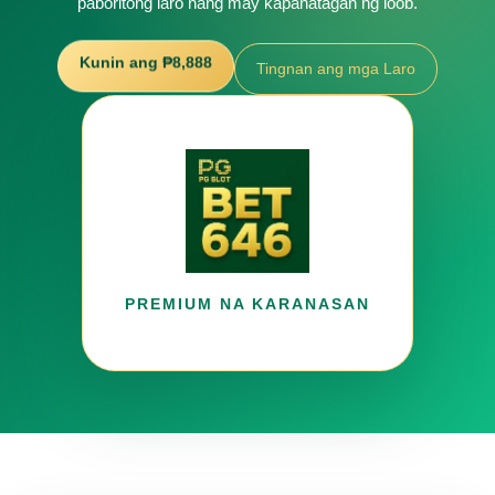
paboritong laro nang may kapanatagan ng loob.
Kunin ang ₱8,888
Tingnan ang mga Laro
PREMIUM NA KARANASAN