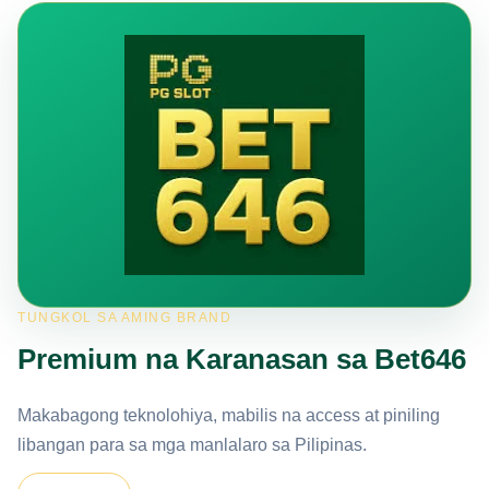
TUNGKOL SA AMING BRAND
Premium na Karanasan sa Bet646
Makabagong teknolohiya, mabilis na access at piniling
libangan para sa mga manlalaro sa Pilipinas.