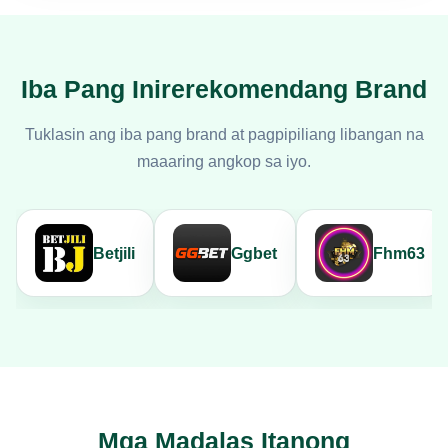
Iba Pang Inirerekomendang Brand
Tuklasin ang iba pang brand at pagpipiliang libangan na
maaaring angkop sa iyo.
Betjili
Ggbet
Fhm63
Mga Madalas Itanong