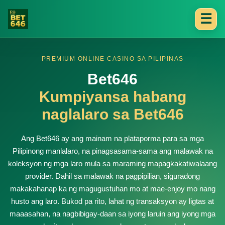
☰
PREMIUM ONLINE CASINO SA PILIPINAS
Bet646
Kumpiyansa habang
naglalaro sa Bet646
Ang Bet646 ay ang mainam na plataporma para sa mga
Pilipinong manlalaro, na pinagsasama-sama ang malawak na
koleksyon ng mga laro mula sa maraming mapagkakatiwalaang
provider. Dahil sa malawak na pagpipilian, siguradong
makakahanap ka ng magugustuhan mo at mae-enjoy mo nang
husto ang laro. Bukod pa rito, lahat ng transaksyon ay ligtas at
maaasahan, na nagbibigay-daan sa iyong laruin ang iyong mga