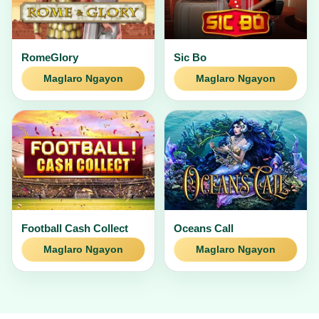
RomeGlory
Sic Bo
Maglaro Ngayon
Maglaro Ngayon
Football Cash Collect
Oceans Call
Maglaro Ngayon
Maglaro Ngayon