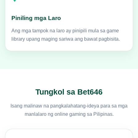
Piniling mga Laro
Ang mga tampok na laro ay pinipili mula sa game
library upang maging sariwa ang bawat pagbisita.
Tungkol sa Bet646
Isang malinaw na pangkalahatang-ideya para sa mga
manlalaro ng online gaming sa Pilipinas.